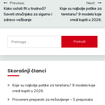
Kretanje
Previous:
Next:
Kako ostati fit u trudnoći?
Koje su najbolje patike za
članka
Saveti stručnjaka za sigurno i
teretanu? 9 modela koje
zdravo vežbanje
vredi kupiti u 2026.
Pretraga
za:
Skorašnji članci
Koje su najbolje patike za teretanu? 9 modela koje
vredi kupiti u 2026.
Provereni preparati za mršavljenje – 5 preporuka