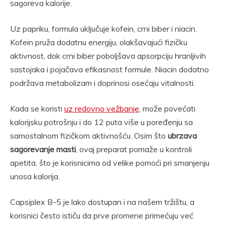
sagoreva kalorije.
Uz papriku, formula uključuje kofein, crni biber i niacin.
Kofein pruža dodatnu energiju, olakšavajući fizičku
aktivnost, dok crni biber poboljšava apsorpciju hranljivih
sastojaka i pojačava efikasnost formule. Niacin dodatno
podržava metabolizam i doprinosi osećaju vitalnosti.
Kada se koristi
uz redovno vežbanje
, može povećati
kalorijsku potrošnju i do 12 puta više u poređenju sa
samostalnom fizičkom aktivnošću. Osim što
ubrzava
sagorevanje masti
, ovaj preparat pomaže u kontroli
apetita, što je korisnicima od velike pomoći pri smanjenju
unosa kalorija.
Capsiplex B-5 je lako dostupan i na našem tržištu, a
korisnici često ističu da prve promene primećuju već