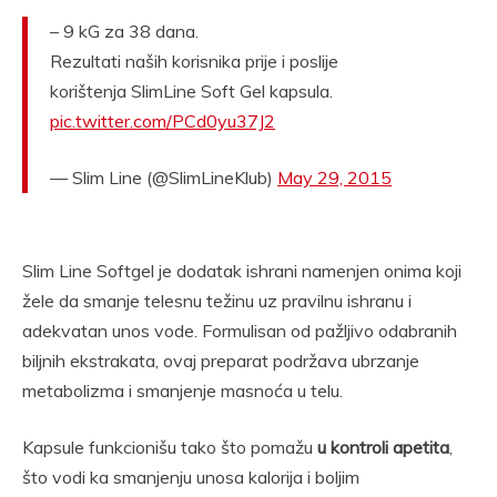
– 9 kG za 38 dana.
Rezultati naših korisnika prije i poslije
korištenja SlimLine Soft Gel kapsula.
pic.twitter.com/PCd0yu37J2
— Slim Line (@SlimLineKlub)
May 29, 2015
Slim Line Softgel je dodatak ishrani namenjen onima koji
žele da smanje telesnu težinu uz pravilnu ishranu i
adekvatan unos vode. Formulisan od pažljivo odabranih
biljnih ekstrakata, ovaj preparat podržava ubrzanje
metabolizma i smanjenje masnoća u telu.
Kapsule funkcionišu tako što pomažu
u kontroli apetita
,
što vodi ka smanjenju unosa kalorija i boljim