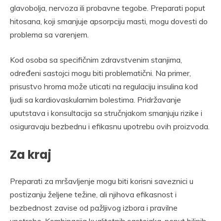
glavobolja, nervoza ili probavne tegobe. Preparati poput
hitosana, koji smanjuje apsorpciju masti, mogu dovesti do
problema sa varenjem.
Kod osoba sa specifičnim zdravstvenim stanjima,
određeni sastojci mogu biti problematični. Na primer,
prisustvo hroma može uticati na regulaciju insulina kod
ljudi sa kardiovaskularnim bolestima. Pridržavanje
uputstava i konsultacija sa stručnjakom smanjuju rizike i
osiguravaju bezbednu i efikasnu upotrebu ovih proizvoda.
Za kraj
Preparati za mršavljenje mogu biti korisni saveznici u
postizanju željene težine, ali njihova efikasnost i
bezbednost zavise od pažljivog izbora i pravilne
upotrebe. Kombinacija kvalitetnih sastojaka, poput biljnih