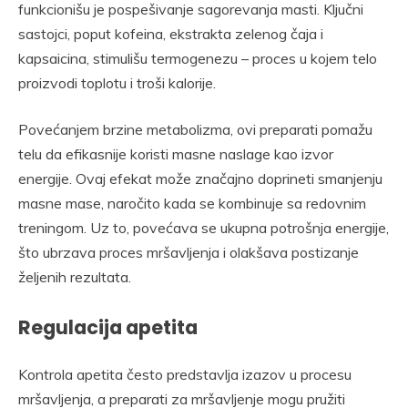
funkcionišu je pospešivanje sagorevanja masti. Ključni
sastojci, poput kofeina, ekstrakta zelenog čaja i
kapsaicina, stimulišu termogenezu – proces u kojem telo
proizvodi toplotu i troši kalorije.
Povećanjem brzine metabolizma, ovi preparati pomažu
telu da efikasnije koristi masne naslage kao izvor
energije. Ovaj efekat može značajno doprineti smanjenju
masne mase, naročito kada se kombinuje sa redovnim
treningom. Uz to, povećava se ukupna potrošnja energije,
što ubrzava proces mršavljenja i olakšava postizanje
željenih rezultata.
Regulacija apetita
Kontrola apetita često predstavlja izazov u procesu
mršavljenja, a preparati za mršavljenje mogu pružiti