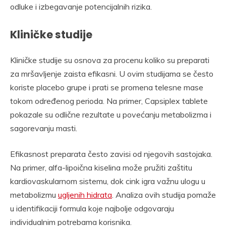
odluke i izbegavanje potencijalnih rizika.
Kliničke studije
Kliničke studije su osnova za procenu koliko su preparati
za mršavljenje zaista efikasni. U ovim studijama se često
koriste placebo grupe i prati se promena telesne mase
tokom određenog perioda. Na primer, Capsiplex tablete
pokazale su odlične rezultate u povećanju metabolizma i
sagorevanju masti.
Efikasnost preparata često zavisi od njegovih sastojaka.
Na primer, alfa-lipoična kiselina može pružiti zaštitu
kardiovaskularnom sistemu, dok cink igra važnu ulogu u
metabolizmu
ugljenih hidrata
. Analiza ovih studija pomaže
u identifikaciji formula koje najbolje odgovaraju
individualnim potrebama korisnika.