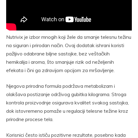
Nutrivix je izbor mnogih koji žele da smanje telesnu težinu
na siguran i prirodan način. Ovaj dodatak ishrani koristi
pažljivo odabrane biljne sastojke, bez veštačkih
hemikalija i aroma, što smanjuje rizik od neželjenih
efekata i čini ga zdravijom opcijom za mršavljenje.
Njegova prirodna formula podržava metabolizam i
olakšava postizanje održivog gubitka kilograma. Stroga
kontrola proizvodnje osigurava kvalitet svakog sastojka,
dok istovremeno pomaže u regulaciji telesne težine kroz
prirodne procese tela.
Korisnici često ističu pozitivne rezultate, posebno kada