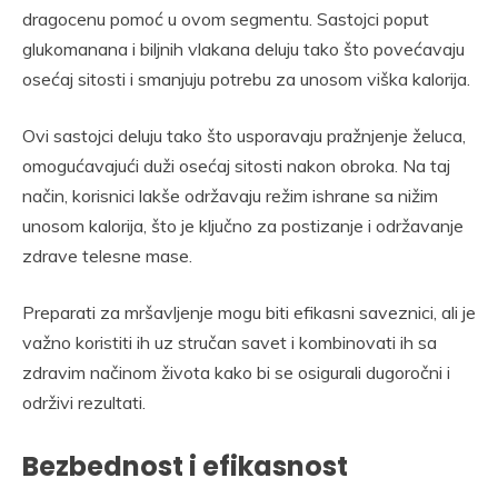
dragocenu pomoć u ovom segmentu. Sastojci poput
glukomanana i biljnih vlakana deluju tako što povećavaju
osećaj sitosti i smanjuju potrebu za unosom viška kalorija.
Ovi sastojci deluju tako što usporavaju pražnjenje želuca,
omogućavajući duži osećaj sitosti nakon obroka. Na taj
način, korisnici lakše održavaju režim ishrane sa nižim
unosom kalorija, što je ključno za postizanje i održavanje
zdrave telesne mase.
Preparati za mršavljenje mogu biti efikasni saveznici, ali je
važno koristiti ih uz stručan savet i kombinovati ih sa
zdravim načinom života kako bi se osigurali dugoročni i
održivi rezultati.
Bezbednost i efikasnost