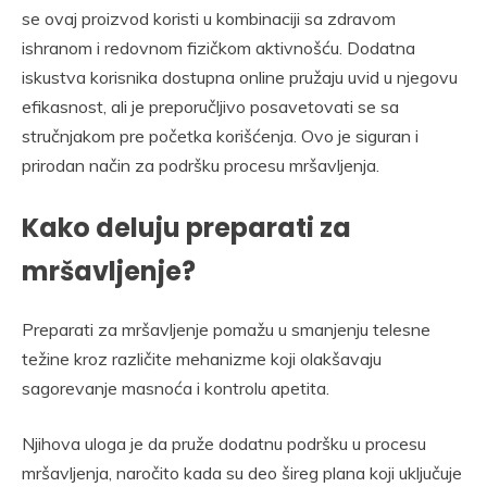
se ovaj proizvod koristi u kombinaciji sa zdravom
ishranom i redovnom fizičkom aktivnošću. Dodatna
iskustva korisnika dostupna online pružaju uvid u njegovu
efikasnost, ali je preporučljivo posavetovati se sa
stručnjakom pre početka korišćenja. Ovo je siguran i
prirodan način za podršku procesu mršavljenja.
Kako deluju preparati za
mršavljenje?
Preparati za mršavljenje pomažu u smanjenju telesne
težine kroz različite mehanizme koji olakšavaju
sagorevanje masnoća i kontrolu apetita.
Njihova uloga je da pruže dodatnu podršku u procesu
mršavljenja, naročito kada su deo šireg plana koji uključuje