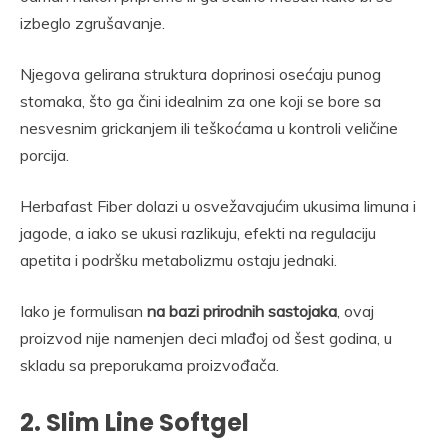
izbeglo zgrušavanje.
Njegova gelirana struktura doprinosi osećaju punog
stomaka, što ga čini idealnim za one koji se bore sa
nesvesnim grickanjem ili teškoćama u kontroli veličine
porcija.
Herbafast Fiber dolazi u osvežavajućim ukusima limuna i
jagode, a iako se ukusi razlikuju, efekti na regulaciju
apetita i podršku metabolizmu ostaju jednaki.
Iako je formulisan
na bazi prirodnih sastojaka
, ovaj
proizvod nije namenjen deci mlađoj od šest godina, u
skladu sa preporukama proizvođača.
2. Slim Line Softgel