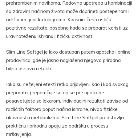
prehrambenim navikama. Redovna upotreba u kombinaciji
sa zdravim načinom života može doprineti postepenom i
održivom gubitku kilograma. Korisnici često ističu
pozitivne rezultate, posebno kada se preparat koristi uz
uravnoteženu ishranu i fizičku aktivnost.
Slim Line Softgel je lako dostupan putem apoteka i online
prodavnica, gde je jasno naglašena njegova prirodna
biljna osnova i efekti.
Iako su neželjeni efekti retko prijavljeni, kao i kod svakog
preparata, preporučuje se da se pre upotrebe
posavetujete sa lekarom. Individualni rezultati zavise od
različitih faktora poput načina ishrane, nivoa fizičke
aktivnosti i metabolizma. Slim Line Softgel predstavlja
praktičnu i prirodnu opciju za podršku u procesu
mršavljenja.