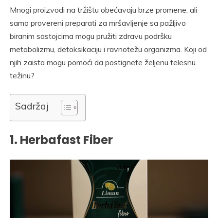
Mnogi proizvodi na tržištu obećavaju brze promene, ali
samo provereni preparati za mršavljenje sa pažljivo
biranim sastojcima mogu pružiti zdravu podršku
metabolizmu, detoksikaciju i ravnotežu organizma. Koji od
njih zaista mogu pomoći da postignete željenu telesnu
težinu?
Sadržaj
1. Herbafast Fiber