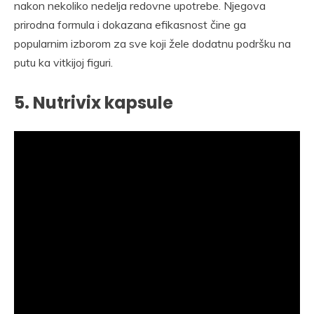
nakon nekoliko nedelja redovne upotrebe. Njegova
prirodna formula i dokazana efikasnost čine ga
popularnim izborom za sve koji žele dodatnu podršku na
putu ka vitkijoj figuri.
5. Nutrivix kapsule