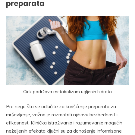
preparata
Cink podržava metabolizam ugljenih hidrata
Pre nego što se odlučite za korišćenje preparata za
mršavljenje, važno je razmotriti njihovu bezbednost i
efikasnost. Klinička istraživanja i razumevanje mogućih
neželjenih efekata ključni su za donošenje informisane