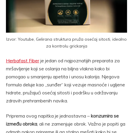
Izvor: Youtube, Gelirana struktura pruža osećaj sitosti, idealno
za kontrolu grickanja
Herbafast Fiber
je jedan od najpoznatijih preparata za
mršavljenje koji se oslanja na biljna vlakna kako bi
pomogao u smanjenju apetita i unosu kalorija. Njegova
formula deluje kao „sunđer“ koji vezuje masnoće i ugljene
hidrate, pružajući osećaj sitosti i podršku u održavanju
zdravih prehrambenih navika.
Priprema ovog napitka je jednostavna –
konzumira se
između obroka
, ali ne zamenjuje obrok. Važno je popiti ga
odmah nakon pripreme ili ga stalno mešati kako bi se