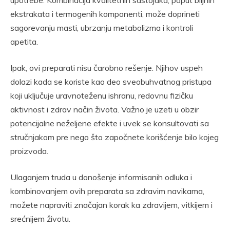
ekstrakata i termogenih komponenti, može doprineti
sagorevanju masti, ubrzanju metabolizma i kontroli
apetita.
Ipak, ovi preparati nisu čarobno rešenje. Njihov uspeh
dolazi kada se koriste kao deo sveobuhvatnog pristupa
koji uključuje uravnoteženu ishranu, redovnu fizičku
aktivnost i zdrav način života. Važno je uzeti u obzir
potencijalne neželjene efekte i uvek se konsultovati sa
stručnjakom pre nego što započnete korišćenje bilo kojeg
proizvoda.
Ulaganjem truda u donošenje informisanih odluka i
kombinovanjem ovih preparata sa zdravim navikama,
možete napraviti značajan korak ka zdravijem, vitkijem i
srećnijem životu.