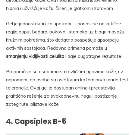
detoksikaciju kože. Ova moćna formula istovremeno
hidrira i učvršćuje kožu, čineći je glatkom i zdravom.
Gel je jednostavan za upotrebu – nanosi se na kritične
regije poput bedara, bokova i stomaka uz blagu masažu
kružnim pokretima, što dodatno pospešuje apsorpciju
aktivnih sastojaka. Redovna primena pomaže u
smanjenju vidljivosti celulita
i daje dugotrajne rezultate.
Preporučuje se osobama sa različitim tipovima kože, uz
napomenu da osobe sa osetljivom kožom prvo urade test
tolerancije. Ovaj gel je dostupan online i predstavlja
praktično rešenje za svakodnevnu negu i postizanje
zategnute, blistave kože.
4. Capsiplex B-5