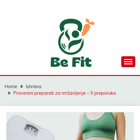
Skip
to
content
Vaš vodič do zdravijeg života kroz fitnes i ishranu
BEFIT
Home
Ishrana
Provereni preparati za mršavljenje – 5 preporuka