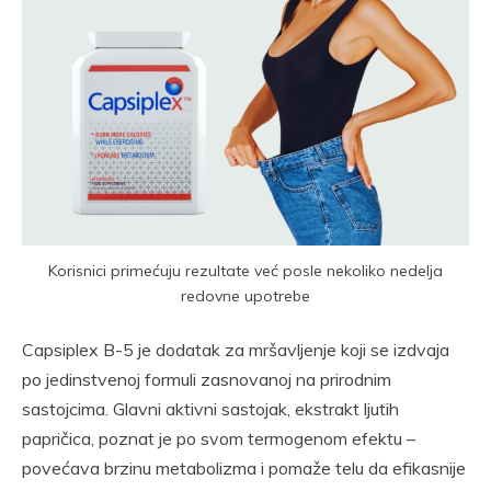
Korisnici primećuju rezultate već posle nekoliko nedelja
redovne upotrebe
Capsiplex B-5 je dodatak za mršavljenje koji se izdvaja
po jedinstvenoj formuli zasnovanoj na prirodnim
sastojcima. Glavni aktivni sastojak, ekstrakt ljutih
papričica, poznat je po svom termogenom efektu –
povećava brzinu metabolizma i pomaže telu da efikasnije