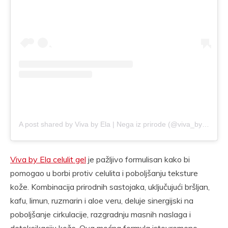
A post shared by Viva by Ela | Nega iz prirode (@viva_by_ela_official)
Viva by Ela celulit gel
je pažljivo formulisan kako bi
pomogao u borbi protiv celulita i poboljšanju teksture
kože. Kombinacija prirodnih sastojaka, uključujući bršljan,
kafu, limun, ruzmarin i aloe veru, deluje sinergijski na
poboljšanje cirkulacije, razgradnju masnih naslaga i